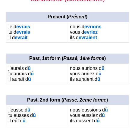
Present (
Présent
)
je d
evrais
nous d
evrions
tu d
evrais
vous d
evriez
il d
evrait
ils d
evraient
Past, 1st form (
Passé, 1ère forme
)
j'aurais d
û
nous aurions d
û
tu aurais d
û
vous auriez d
û
il aurait d
û
ils auraient d
û
Past, 2nd form (
Passé, 2ème forme
)
j'eusse d
û
nous eussions d
û
tu eusses d
û
vous eussiez d
û
il eût d
û
ils eussent d
û