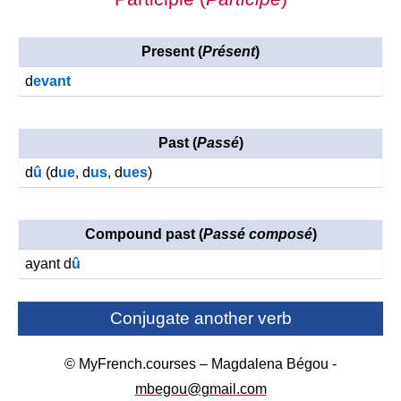
Present (
Présent
)
d
evant
Past (
Passé
)
d
û
(d
ue
, d
us
, d
ues
)
Compound past (
Passé composé
)
ayant d
û
Conjugate another verb
© MyFrench.courses – Magdalena Bégou -
mbegou@gmail.com