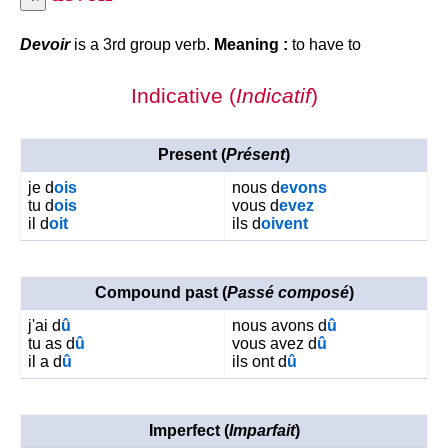
Devoir
is a 3rd group verb.
Meaning :
to have to
Indicative (
Indicatif
)
Present (
Présent
)
je d
ois
nous d
evons
tu d
ois
vous d
evez
il d
oit
ils d
oivent
Compound past (
Passé composé
)
j'ai d
û
nous avons d
û
tu as d
û
vous avez d
û
il a d
û
ils ont d
û
Imperfect (
Imparfait
)